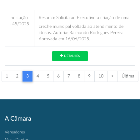
Indicação
Resumo:
Solicita ao Executivo a criação de uma
- 45/2025
creche municipal voltada ao atendimento de
idosos. Autoria: Raimundo Rodrigues Pereira.
Aprovada em 16/06/2025.
DETALHES
1
2
3
4
5
6
7
8
9
10
>
Última
A Câmara
Vereadores
Mesa Diretora