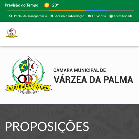
Previsão do Tempo
20º
Portal da Transparência
Acesso à Informação
Ouvidoria
Acessibilidade
PROPOSIÇÕES