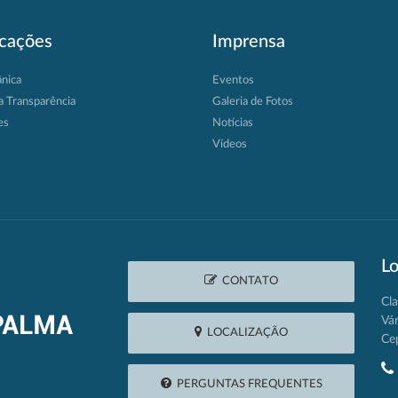
icações
Imprensa
ânica
Eventos
a Transparência
Galeria de Fotos
es
Notícias
Vídeos
Lo
CONTATO
Cla
Vá
LOCALIZAÇÃO
Ce
PERGUNTAS FREQUENTES