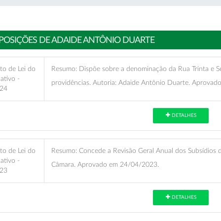
POSIÇÕES DE ADAIDE ANTÔNIO DUARTE
to de Lei do
Resumo:
Dispõe sobre a denominação da Rua Trinta e Se
lativo -
providências. Autoria: Adaide Antônio Duarte. Aprova
24
DETALHES
to de Lei do
Resumo:
Concede a Revisão Geral Anual dos Subsídios 
lativo -
Câmara. Aprovado em 24/04/2023.
23
DETALHES