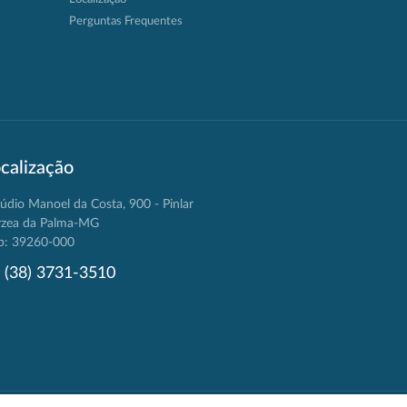
Perguntas Frequentes
calização
údio Manoel da Costa, 900 - Pinlar
rzea da Palma-MG
p: 39260-000
(38) 3731-3510