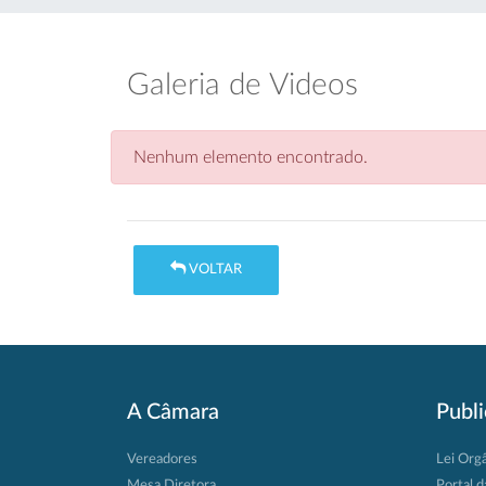
Galeria de Videos
Nenhum elemento encontrado.
VOLTAR
A Câmara
Publ
Vereadores
Lei Org
Mesa Diretora
Portal d