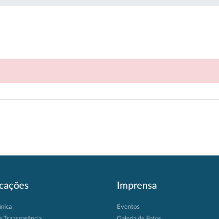
icações
Imprensa
ânica
Eventos
a Transparência
Galeria de Fotos