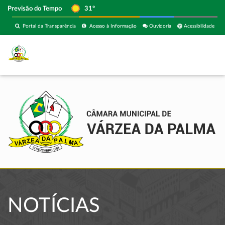
Previsão do Tempo
31º
Portal da Transparência
Acesso à Informação
Ouvidoria
Acessibilidade
NOTÍCIAS