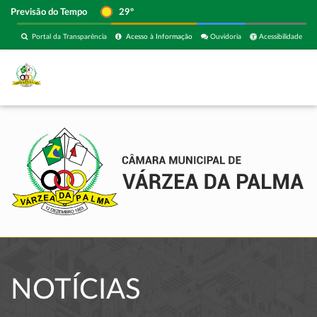
Previsão do Tempo
29º
Portal da Transparência
Acesso à Informação
Ouvidoria
Acessibilidade
NOTÍCIAS