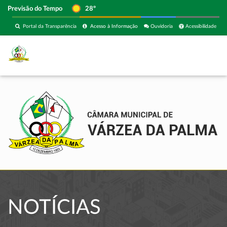
Previsão do Tempo
28º
Portal da Transparência
Acesso à Informação
Ouvidoria
Acessibilidade
NOTÍCIAS