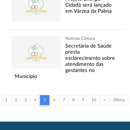
Cidadã será lançado
em Várzea da Palma
Notícias Câmara
Secretária de Saúde
presta
esclarecimento sobre
atendimento das
gestantes no
Município
1
2
3
4
5
6
7
8
9
10
>
Última