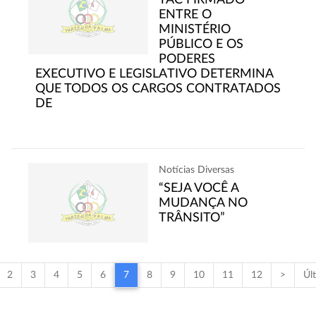
ENTRE O
MINISTÉRIO
PÚBLICO E OS
PODERES
EXECUTIVO E LEGISLATIVO DETERMINA
QUE TODOS OS CARGOS CONTRATADOS
DE
Notícias Diversas
“SEJA VOCÊ A
MUDANÇA NO
TRÂNSITO”
2
3
4
5
6
7
8
9
10
11
12
>
Úl