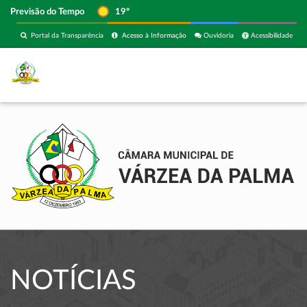
Previsão do Tempo
19º
Portal da Transparência
Acesso à Informação
Ouvidoria
Acessibilidade
NOTÍCIAS