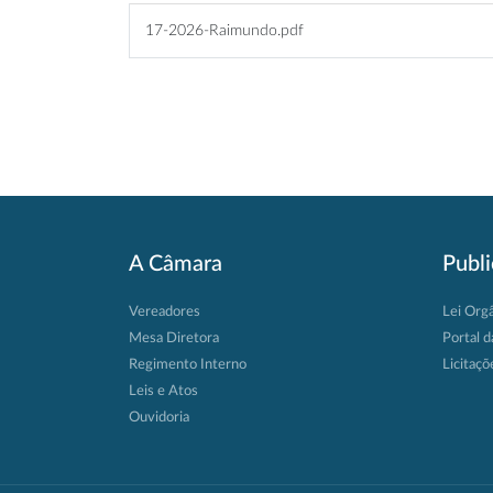
17-2026-Raimundo.pdf
A Câmara
Publ
Vereadores
Lei Org
Mesa Diretora
Portal d
Regimento Interno
Licitaçõ
Leis e Atos
Ouvidoria