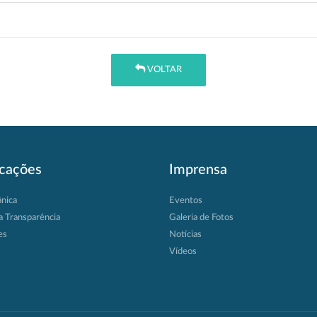
VOLTAR
icações
Imprensa
ânica
Eventos
a Transparência
Galeria de Fotos
es
Notícias
Vídeos