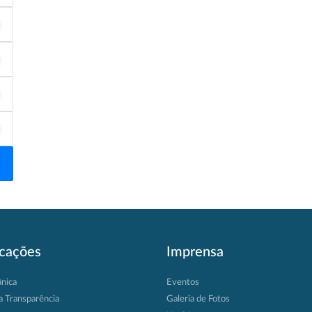
icações
Imprensa
ânica
Eventos
a Transparência
Galeria de Fotos