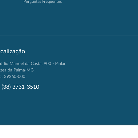
Perguntas Frequentes
calização
údio Manoel da Costa, 900 - Pinlar
rzea da Palma-MG
p: 39260-000
(38) 3731-3510