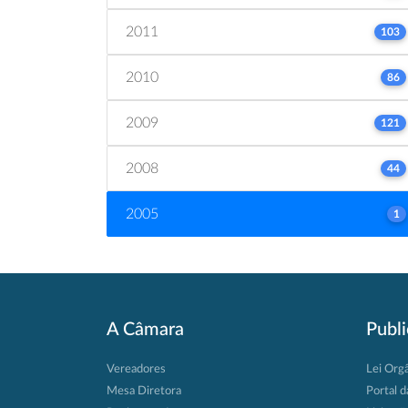
2011
103
2010
86
2009
121
2008
44
2005
1
A Câmara
Publ
Vereadores
Lei Org
Mesa Diretora
Portal d