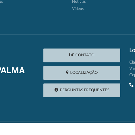
es
Notícias
Vídeos
Lo
CONTATO
Cla
Vá
LOCALIZAÇÃO
Ce
PERGUNTAS FREQUENTES
2026 © Câmara Municipal de Várzea da Palma | Desenvolvido por: