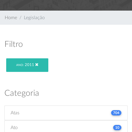
Home
Legislação
Filtro
2011
ANO:
Categoria
Atas
704
Ato
10