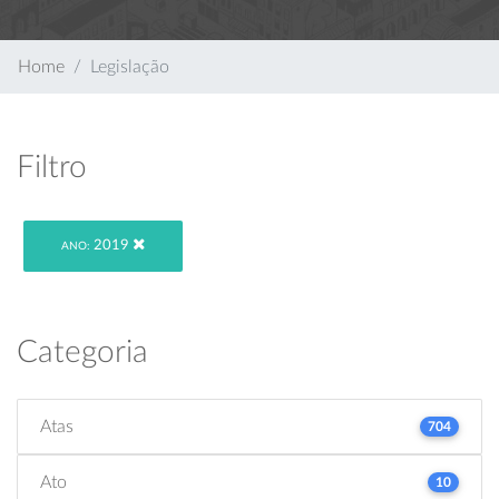
Home
Legislação
Filtro
2019
ANO:
Categoria
Atas
704
Ato
10