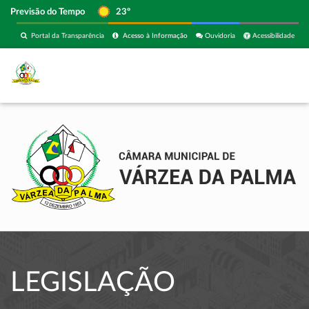
Previsão do Tempo
23º
Portal da Transparência
Acesso à Informação
Ouvidoria
Acessibilidade
LEGISLAÇÃO