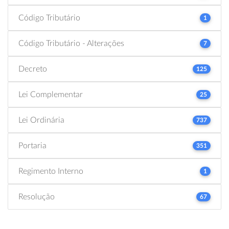
Código Tributário
1
Código Tributário - Alterações
7
Decreto
125
Lei Complementar
25
Lei Ordinária
737
Portaria
351
Regimento Interno
1
Resolução
67