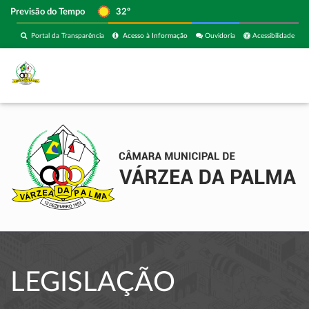
Previsão do Tempo
32º
Portal da Transparência
Acesso à Informação
Ouvidoria
Acessibilidade
LEGISLAÇÃO