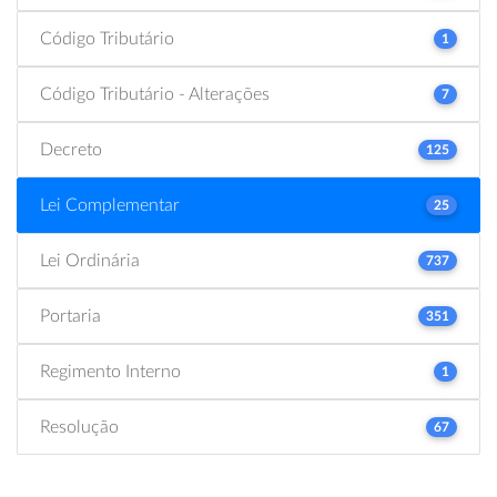
Código Tributário
1
Código Tributário - Alterações
7
Decreto
125
Lei Complementar
25
Lei Ordinária
737
Portaria
351
Regimento Interno
1
Resolução
67