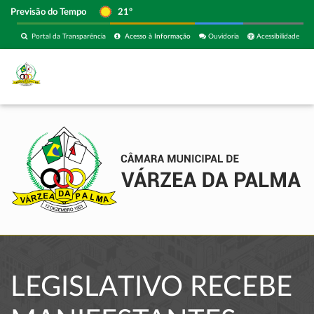
Previsão do Tempo
21º
Portal da Transparência
Acesso à Informação
Ouvidoria
Acessibilidade
LEGISLATIVO RECEBE