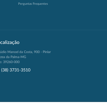
Perguntas Frequentes
calização
údio Manoel da Costa, 900 - Pinlar
rzea da Palma-MG
p: 39260-000
(38) 3731-3510