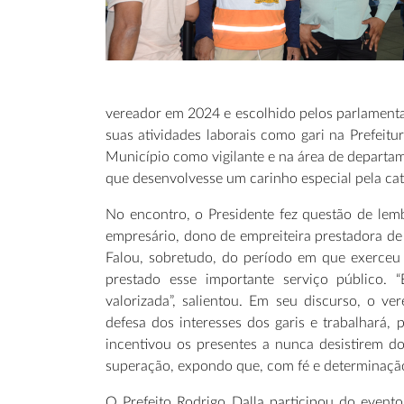
vereador em 2024 e escolhido pelos parlamenta
suas atividades laborais como gari na Prefeit
Município como vigilante e na área de departam
que desenvolvesse um carinho especial pela cat
No encontro, o Presidente fez questão de lembr
empresário, dono de empreiteira prestadora de s
Falou, sobretudo, do período em que exerceu 
prestado esse importante serviço público. 
valorizada”, salientou. Em seu discurso, o 
defesa dos interesses dos garis e trabalhará,
incentivou os presentes a nunca desistirem d
superação, expondo que, com fé e determinação
O Prefeito Rodrigo Dalla participou do evento