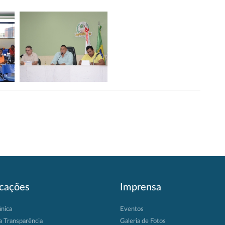
icações
Imprensa
ânica
Eventos
a Transparência
Galeria de Fotos