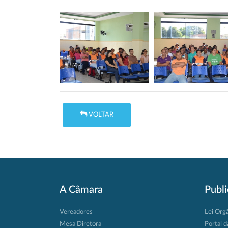
VOLTAR
A Câmara
Publ
Vereadores
Lei Org
Mesa Diretora
Portal d