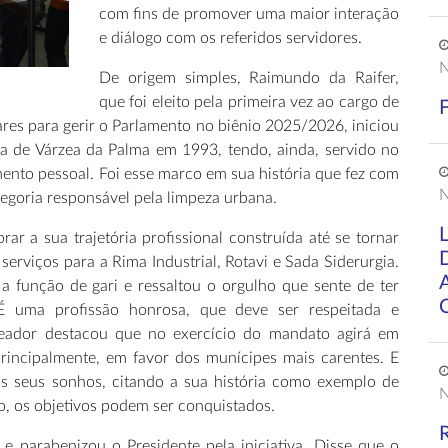
com fins de promover uma maior interação
e diálogo com os referidos servidores.
N
De origem simples, Raimundo da Raifer,
que foi eleito pela primeira vez ao cargo de
res para gerir o Parlamento no biênio 2025/2026, iniciou
ura de Várzea da Palma em 1993, tendo, ainda, servido no
ento pessoal. Foi esse marco em sua história que fez com
N
egoria responsável pela limpeza urbana.
ar a sua trajetória profissional construída até se tornar
erviços para a Rima Industrial, Rotavi e Sada Siderurgia.
a função de gari e ressaltou o orgulho que sente de ter
“É uma profissão honrosa, que deve ser respeitada e
vereador destacou que no exercício do mandato agirá em
 principalmente, em favor dos munícipes mais carentes. E
os seus sonhos, citando a sua história como exemplo de
N
, os objetivos podem ser conquistados.
 e parabenizou o Presidente pela iniciativa. Disse que o