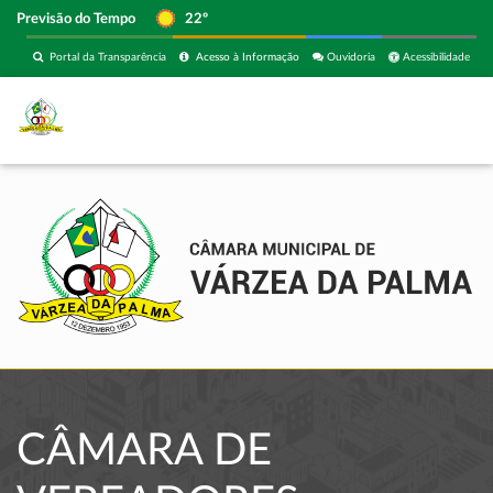
Previsão do Tempo
22º
Portal da Transparência
Acesso à Informação
Ouvidoria
Acessibilidade
CÂMARA DE