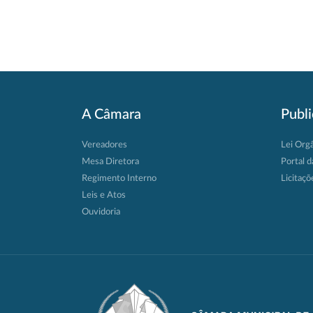
A Câmara
Publ
Vereadores
Lei Org
Mesa Diretora
Portal d
Regimento Interno
Licitaçõ
Leis e Atos
Ouvidoria