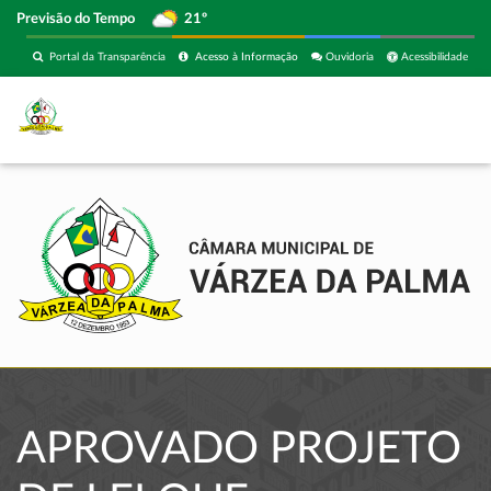
Previsão do Tempo
21º
Portal da Transparência
Acesso à Informação
Ouvidoria
Acessibilidade
APROVADO PROJETO