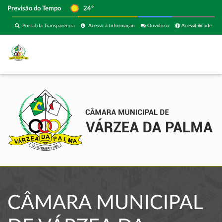
Previsão do Tempo
24º
Portal da Transparência
Acesso à Informação
Ouvidoria
Acessibilidade
CÂMARA MUNICIPAL