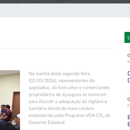
L
N
Na manhã desta segunda-feira
(02/03/2026), representantes do
Legislativo, do Executivo e comerciantes
proprietários de açougues se reuniram
para discutir a adequação da Vigilância
N
Sanitária diante do novo cenário
estabelecido pelo Programa VISA CIS, do
Governo Estadual.