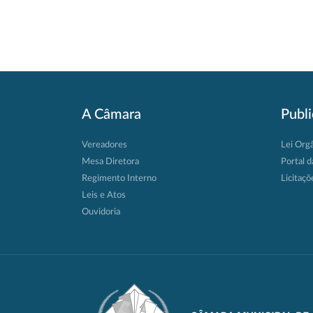
A Câmara
Publ
Vereadores
Lei Org
Mesa Diretora
Portal d
Regimento Interno
Licitaçõ
Leis e Atos
Ouvidoria