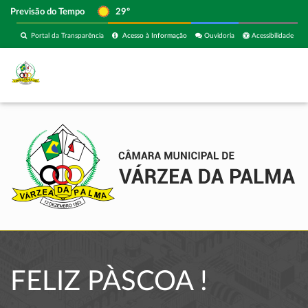
Previsão do Tempo
29º
Portal da Transparência
Acesso à Informação
Ouvidoria
Acessibilidade
FELIZ PÀSCOA !