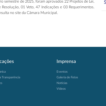
iro semestre de 2025, foram aprovados 22 Projetos de Lei,
de Resolução, 01 Veto, 47 Indicações e 03 Requerimentos.
nsulta no site da Câmara Municipal.
icações
Imprensa
ânica
Eventos
a Transparência
Galeria de Fotos
es
Notícias
Vídeos