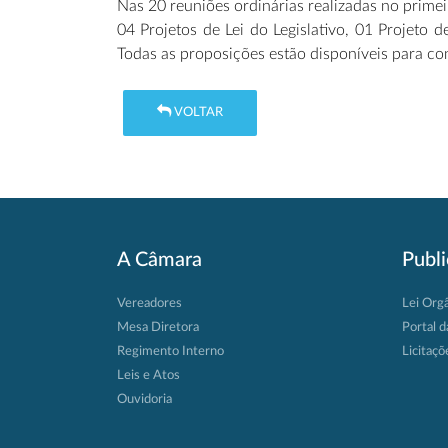
Nas 20 reuniões ordinárias realizadas no prime
04 Projetos de Lei do Legislativo, 01 Projeto 
Todas as proposições estão disponíveis para co
VOLTAR
A Câmara
Publ
Vereadores
Lei Org
Mesa Diretora
Portal d
Regimento Interno
Licitaçõ
Leis e Atos
Ouvidoria