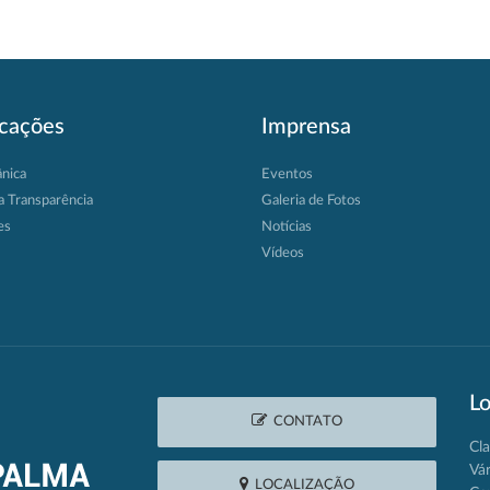
icações
Imprensa
ânica
Eventos
a Transparência
Galeria de Fotos
es
Notícias
Vídeos
Lo
CONTATO
Cla
Vá
LOCALIZAÇÃO