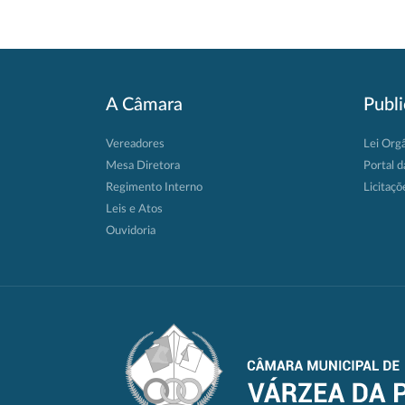
A Câmara
Publ
Vereadores
Lei Org
Mesa Diretora
Portal d
Regimento Interno
Licitaçõ
Leis e Atos
Ouvidoria