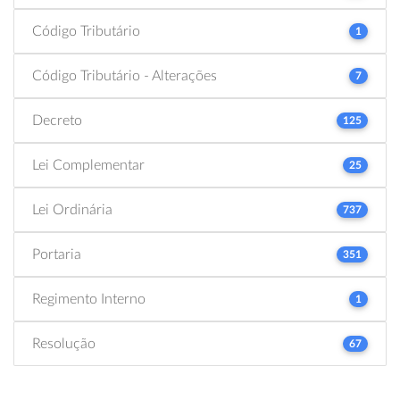
Código Tributário
1
Código Tributário - Alterações
7
Decreto
125
Lei Complementar
25
Lei Ordinária
737
Portaria
351
Regimento Interno
1
Resolução
67