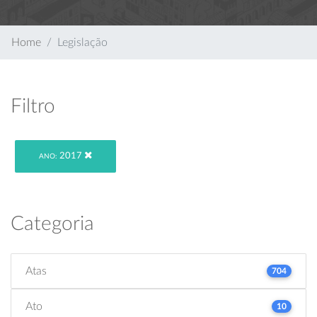
Home
Legislação
Filtro
2017
ANO:
Categoria
Atas
704
Ato
10