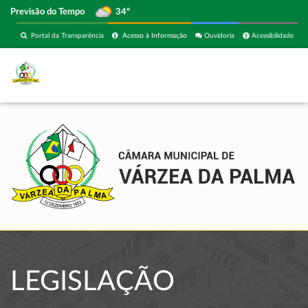
Previsão do Tempo
34º
Portal da Transparência
Acesso à Informação
Ouvidoria
Acessibilidade
LEGISLAÇÃO