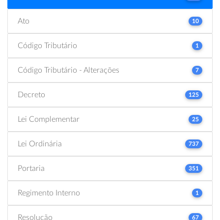
Ato
10
Código Tributário
1
Código Tributário - Alterações
7
Decreto
125
Lei Complementar
25
Lei Ordinária
737
Portaria
351
Regimento Interno
1
Resolução
67