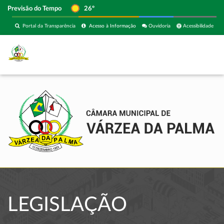
Previsão do Tempo
26º
Portal da Transparência
Acesso à Informação
Ouvidoria
Acessibilidade
LEGISLAÇÃO