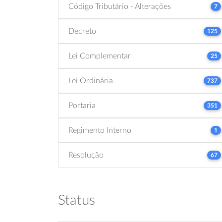
Código Tributário - Alterações
7
Decreto
125
Lei Complementar
25
Lei Ordinária
737
Portaria
351
Regimento Interno
1
Resolução
67
Status