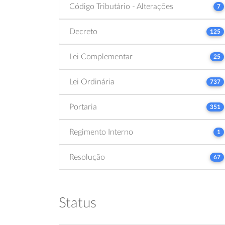
Código Tributário - Alterações
7
Decreto
125
Lei Complementar
25
Lei Ordinária
737
Portaria
351
Regimento Interno
1
Resolução
67
Status