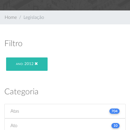
Home
Legislação
Filtro
2012
ANO:
Categoria
Atas
704
Ato
10