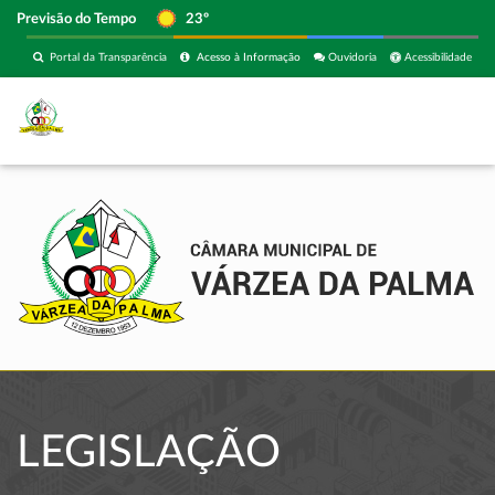
Previsão do Tempo
23º
Portal da Transparência
Acesso à Informação
Ouvidoria
Acessibilidade
LEGISLAÇÃO