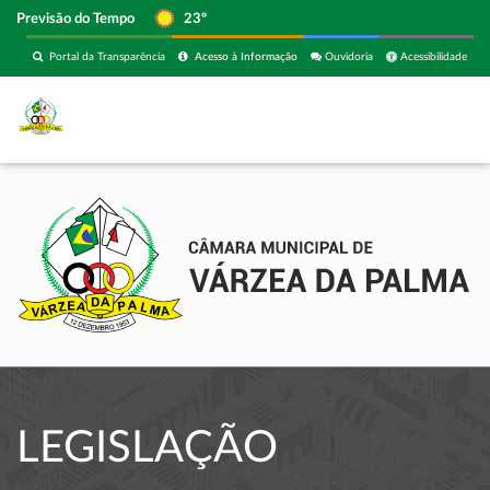
Previsão do Tempo
23º
Portal da Transparência
Acesso à Informação
Ouvidoria
Acessibilidade
LEGISLAÇÃO