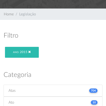
Home
Legislação
Filtro
2015
ANO:
Categoria
Atas
704
Ato
10