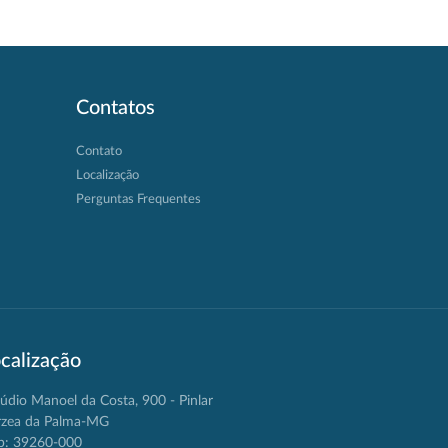
Contatos
Contato
Localização
Perguntas Frequentes
calização
údio Manoel da Costa, 900 - Pinlar
rzea da Palma-MG
p: 39260-000