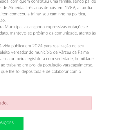
ida, com quem constituiu uma família, sendo pai de
 de Almeida. Três anos depois, em 1989, a família
lton começou a trilhar seu caminho na política,
ção.
a Municipal, alcançando expressivas votações e
dato, manteve-se próximo da comunidade, atento às
 à vida pública em 2024 para realização de seu
 eleito vereador do município de Várzea da Palma
 sua primeira legislatura com seriedade, humildade
e ao trabalho em prol da população varzeapalmense,
 que lhe foi depositada e de colaborar com o
ado.
OSIÇÕES