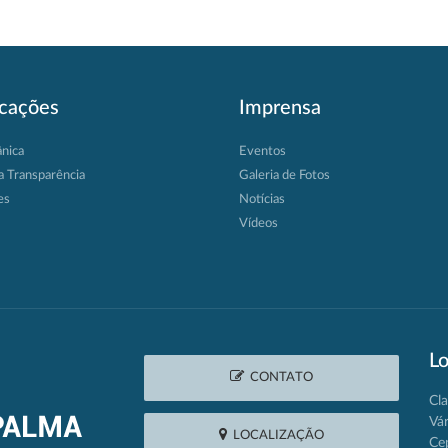
icações
Imprensa
ânica
Eventos
a Transparência
Galeria de Fotos
es
Notícias
Vídeos
Lo
CONTATO
Cla
Vá
LOCALIZAÇÃO
Ce