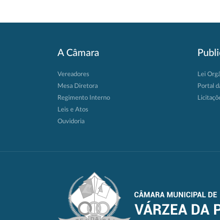
A Câmara
Publ
Vereadores
Lei Org
Mesa Diretora
Portal d
Regimento Interno
Licitaçõ
Leis e Atos
Ouvidoria