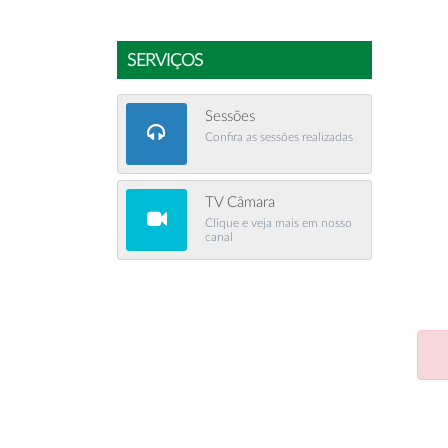
SERVIÇOS
Sessões
Confira as sessões realizadas
TV Câmara
Clique e veja mais em nosso
canal