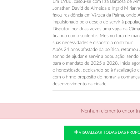
Em 1986, casou-se com Ilza Barbosa de Alme
Jonathan David de Almeida e Ingrid Mirianne
fixou residência em Várzea da Palma, onde Ai
impulsionado pelo desejo de servir à popula
Disputou por duas vezes uma vaga na Câmar
ficando como suplente. Mesmo fora de man
suas necessidades e disposto a contribuir.
Após 24 anos afastado da política, retornou
sonho de ajudar e servir a população, sendo
para o mandato de 2025 a 2028. Inicia agora
e honestidade, dedicando-se à fiscalização 
com o firme propósito de honrar a confiança
desenvolvimento da cidade.
Nenhum elemento encontr
VISUALIZAR TODAS DAS PROP