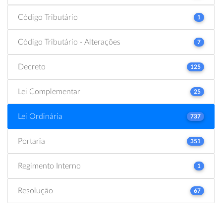
Código Tributário
1
Código Tributário - Alterações
7
Decreto
125
Lei Complementar
25
Lei Ordinária
737
Portaria
351
Regimento Interno
1
Resolução
67