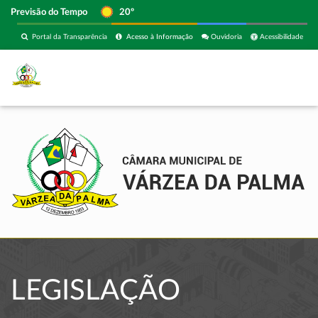
Previsão do Tempo
20º
Portal da Transparência
Acesso à Informação
Ouvidoria
Acessibilidade
LEGISLAÇÃO