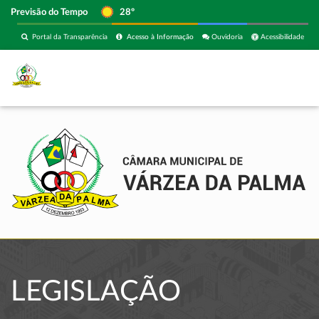
Previsão do Tempo
28º
Portal da Transparência
Acesso à Informação
Ouvidoria
Acessibilidade
LEGISLAÇÃO