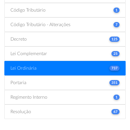
Código Tributário
1
Código Tributário - Alterações
7
Decreto
125
Lei Complementar
25
Lei Ordinária
737
Portaria
351
Regimento Interno
1
Resolução
67