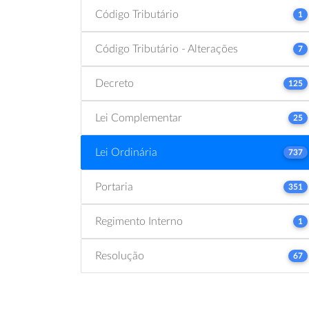
Código Tributário
1
Código Tributário - Alterações
7
Decreto
125
Lei Complementar
25
Lei Ordinária
737
Portaria
351
Regimento Interno
1
Resolução
67