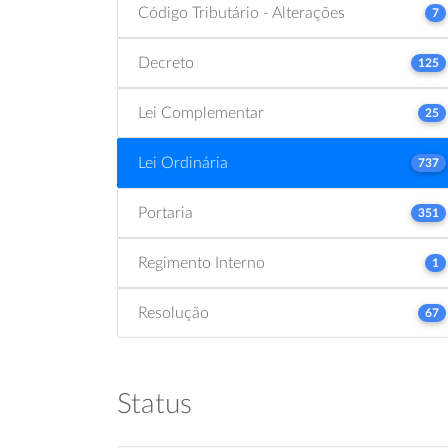
Código Tributário - Alterações
7
Decreto
125
Lei Complementar
25
Lei Ordinária
737
Portaria
351
Regimento Interno
1
Resolução
67
Status